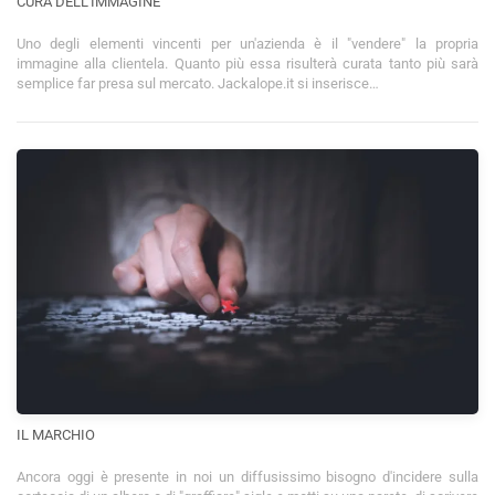
CURA DELL'IMMAGINE
Uno degli elementi vincenti per un'azienda è il "vendere" la propria
immagine alla clientela. Quanto più essa risulterà curata tanto più sarà
semplice far presa sul mercato. Jackalope.it si inserisce…
IL MARCHIO
Ancora oggi è presente in noi un diffusissimo bisogno d'incidere sulla